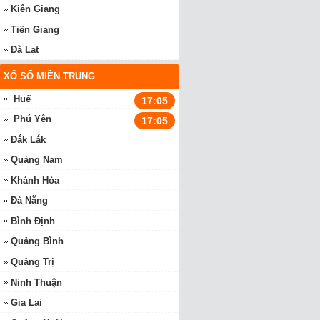
Kiên Giang
Tiền Giang
Đà Lạt
XỔ SỐ MIỀN TRUNG
Huế
17:05
Phú Yên
17:05
Đắk Lắk
Quảng Nam
Khánh Hòa
Đà Nẵng
Bình Định
Quảng Bình
Quảng Trị
Ninh Thuận
Gia Lai