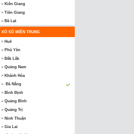
Kiên Giang
Tiền Giang
Đà Lạt
XỔ SỐ MIỀN TRUNG
Huế
Phú Yên
Đắk Lắk
Quảng Nam
Khánh Hòa
Đà Nẵng
Bình Định
Quảng Bình
Quảng Trị
Ninh Thuận
Gia Lai