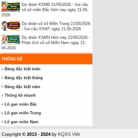
Dự đoán XSMB 21/05/2026 - Soi cầu
xổ số miền Bắc hôm nay ngày 21-05-
2026
Dự đoán xổ số Miền Trung 21/05/2026
- Soi cầu XSMT ngày 21-05-2026
Dự đoán XSMN hôm nay 21/05/2026 -
Phân tích xổ số Miền Nam ngày 21-
05-2026
THỐNG KÊ
Bảng đặc biệt tuần
Bảng đặc biệt tháng
Bảng đặc biệt năm
Thống kê nhanh
Lô gan miền Bắc
Lô gan miền Trung
Lô gan miền Nam
Copyright
© 2013 - 2024
by
KQXS Việt