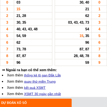
0
03
30, 40
0
1
15
21
1
2
21, 28
62
2
3
30, 35
03, 43, 43, 73
3
4
40, 43, 43, 48
54
4
5
54, 59
15
, 35
5
6
62
96
6
7
73, 78
87, 87
7
8
87, 87
28, 48, 78
8
9
96
59
9
⇒ Ngoài ra bạn có thể xem thêm:
Xem thêm
thống kê lô gan Đắk Lắk
Xem thêm
quay thử miền Trung
Xem thêm
kết quả XSMT
Xem thêm
XSMT 30 ngày gần nhất
DỰ ĐOÁN XỔ SỐ