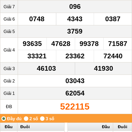
096
Giải 7
0748
4343
0387
Giải 6
3759
Giải 5
93635
47628
99378
71587
Giải 4
33321
23362
72440
46103
41930
Giải 3
03043
Giải 2
62054
Giải 1
522115
ĐB
Đầu
Đuôi
Đầu
Đuôi