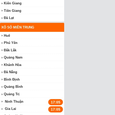
Kiên Giang
Tiền Giang
Đà Lạt
XỔ SỐ MIỀN TRUNG
Huế
Phú Yên
Đắk Lắk
Quảng Nam
Khánh Hòa
Đà Nẵng
Bình Định
Quảng Bình
Quảng Trị
Ninh Thuận
17:05
Gia Lai
17:05