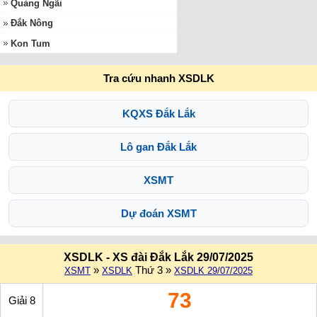
Quảng Ngãi
Đắk Nông
Kon Tum
Tra cứu nhanh XSDLK
KQXS Đắk Lắk
Lô gan Đắk Lắk
XSMT
Dự đoán XSMT
XSDLK - XS đài Đắk Lắk 29/07/2025
»
Thứ 3 »
XSMT
XSDLK
XSDLK 29/07/2025
73
Giải 8