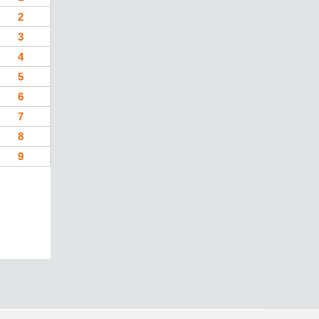
2
3
4
5
6
7
8
9