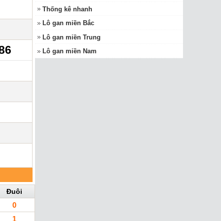
Thống kê nhanh
Lô gan miền Bắc
Lô gan miền Trung
86
Lô gan miền Nam
Đuôi
0
1