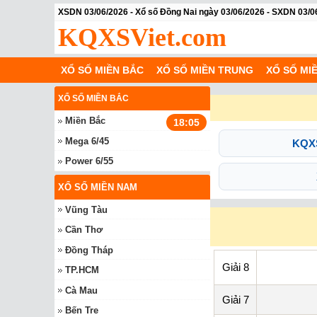
XSDN 03/06/2026 - Xổ số Đồng Nai ngày 03/06/2026 - SXDN 03/0
KQXSViet.com
XỔ SỐ MIỀN BẮC
XỔ SỐ MIỀN TRUNG
XỔ SỐ MI
XỔ SỐ MIỀN BẮC
Miền Bắc
18:05
Mega 6/45
KQXS
Power 6/55
XỔ SỐ MIỀN NAM
Vũng Tàu
Cần Thơ
Đồng Tháp
Giải 8
TP.HCM
Cà Mau
Giải 7
Bến Tre