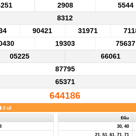
6251
2908
5544
8312
34
90421
31971
711
0430
19303
75637
05225
66061
87795
65371
644186
Đầu
8
30, 40
21, 51, 61, 71, 71