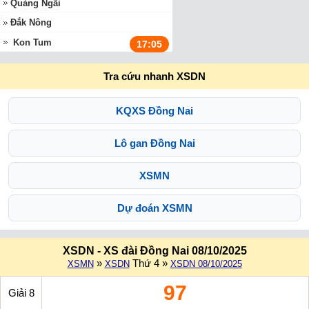
Quảng Ngãi
Đắk Nông
Kon Tum
17:05
Tra cứu nhanh XSDN
KQXS Đồng Nai
Lô gan Đồng Nai
XSMN
Dự đoán XSMN
XSDN - XS đài Đồng Nai 08/10/2025
»
Thứ 4 »
XSMN
XSDN
XSDN 08/10/2025
97
Giải 8