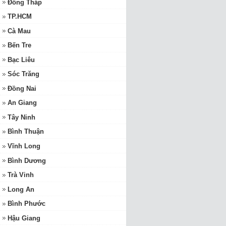
Đồng Tháp
TP.HCM
Cà Mau
Bến Tre
Bạc Liêu
Sóc Trăng
Đồng Nai
An Giang
Tây Ninh
Bình Thuận
Vĩnh Long
Bình Dương
Trà Vinh
Long An
Bình Phước
Hậu Giang