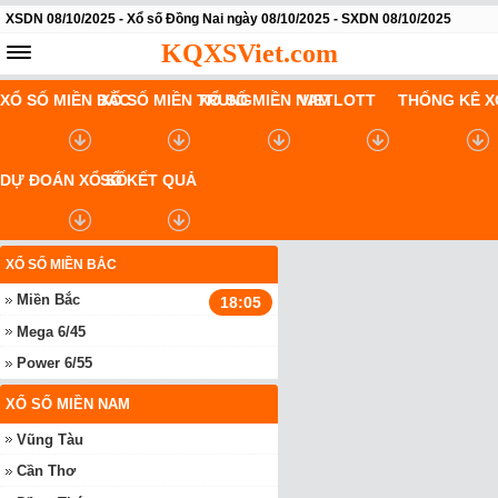
XSDN 08/10/2025 - Xổ số Đồng Nai ngày 08/10/2025 - SXDN 08/10/2025
KQXSViet.com
XỔ SỐ MIỀN BẮC
XỔ SỐ MIỀN TRUNG
XỔ SỐ MIỀN NAM
VIETLOTT
THỐNG KÊ X
DỰ ĐOÁN XỔ SỐ
SỔ KẾT QUẢ
XỔ SỐ MIỀN BẮC
Miền Bắc
18:05
Mega 6/45
Power 6/55
XỔ SỐ MIỀN NAM
Vũng Tàu
Cần Thơ