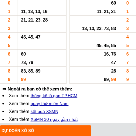
0
60
0
1
11, 13, 13, 16
11, 21, 21
1
2
21, 21, 23, 28
2
3
13, 13, 23, 73, 83
3
4
45, 45, 47
4
5
45, 45, 85
5
6
60
16, 76
6
7
73, 76
47
7
8
83, 85, 89
28
8
9
99
89,
99
9
⇒ Ngoài ra bạn có thể xem thêm:
Xem thêm
thống kê lô gan TP.HCM
Xem thêm
quay thử miền Nam
Xem thêm
kết quả XSMN
Xem thêm
XSMN 30 ngày gần nhất
DỰ ĐOÁN XỔ SỐ