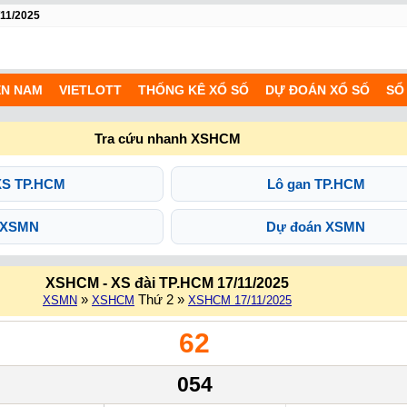
/11/2025
ỀN NAM
VIETLOTT
THỐNG KÊ XỔ SỐ
DỰ ĐOÁN XỔ SỐ
SỔ
Tra cứu nhanh XSHCM
S TP.HCM
Lô gan TP.HCM
XSMN
Dự đoán XSMN
XSHCM - XS đài TP.HCM 17/11/2025
»
Thứ 2 »
XSMN
XSHCM
XSHCM 17/11/2025
62
054