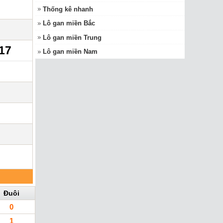
Thống kê nhanh
Lô gan miền Bắc
Lô gan miền Trung
17
Lô gan miền Nam
Đuôi
0
1