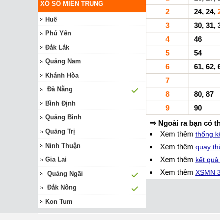
XỔ SỐ MIỀN TRUNG
2
24, 24,
Huế
3
30, 31, 
Phú Yên
4
46
Đắk Lắk
5
54
Quảng Nam
6
61, 62, 
Khánh Hòa
7
Đà Nẵng
8
80, 87
Bình Định
9
90
Quảng Bình
⇒ Ngoài ra bạn có t
Quảng Trị
Xem thêm
thống k
Ninh Thuận
Xem thêm
quay t
Xem thêm
Gia Lai
kết qu
Xem thêm
XSMN 3
Quảng Ngãi
Đắk Nông
Kon Tum