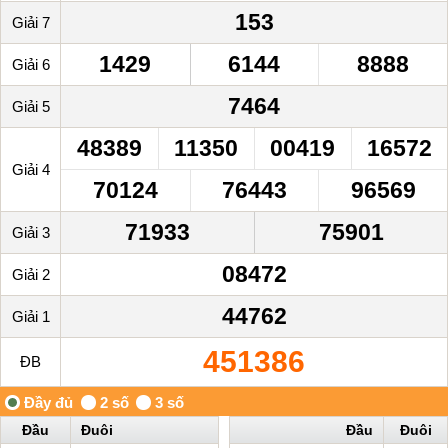
153
Giải 7
1429
6144
8888
Giải 6
7464
Giải 5
48389
11350
00419
16572
Giải 4
70124
76443
96569
71933
75901
Giải 3
08472
Giải 2
44762
Giải 1
451386
ĐB
Đầu
Đuôi
Đầu
Đuôi