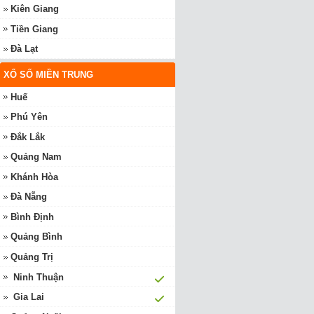
Kiên Giang
Tiền Giang
Đà Lạt
XỔ SỐ MIỀN TRUNG
Huế
Phú Yên
Đắk Lắk
Quảng Nam
Khánh Hòa
Đà Nẵng
Bình Định
Quảng Bình
Quảng Trị
Ninh Thuận
Gia Lai