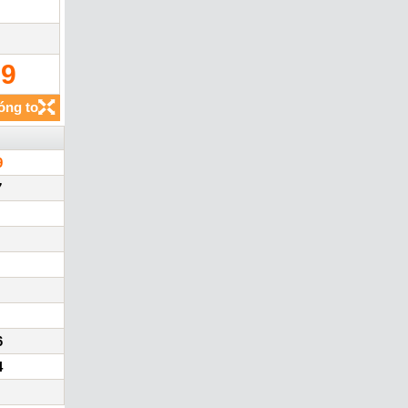
09
9
7
6
4