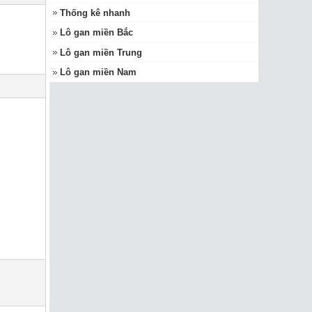
Thống kê nhanh
Lô gan miền Bắc
Lô gan miền Trung
Lô gan miền Nam