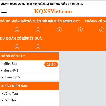
XSMN 04/05/2025 - Kết quả xổ số Miền Nam ngày 04-05-2025
KQXSViet.com
XỔ SỐ MIỀN BẮC
XỔ SỐ MIỀN TRUNG
XỔ SỐ MIỀN NAM
VIETLOTT
THỐNG KÊ X
DỰ ĐOÁN XỔ SỐ
SỔ KẾT QUẢ
XỔ SỐ MIỀN BẮC
Miền Bắc
18:05
Mega 6/45
Power 6/55
XỔ SỐ MIỀN NAM
Vũng Tàu
Cần Thơ