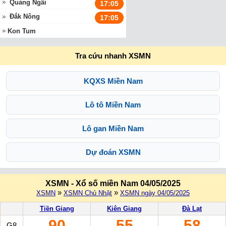
Quảng Ngãi
17:05
Đắk Nông
17:05
Kon Tum
Tra cứu nhanh XSMN
KQXS Miền Nam
Lô tô Miền Nam
Lô gan Miền Nam
Dự đoán XSMN
XSMN - Xổ số miền Nam 04/05/2025
»
»
XSMN
XSMN Chủ Nhật
XSMN ngày 04/05/2025
Tiền Giang
Kiên Giang
Đà Lạt
90
55
58
G8