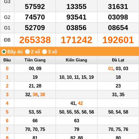
G3
57592
13355
31631
74570
93541
03098
G2
52709
03856
08654
G1
265338
171242
192601
ĐB
Đầu
Tiền Giang
Kiên Giang
Đà Lạt
0
00, 09
01
, 03, 03
1
19
10, 10, 11, 15, 19
18
2
21, 28
23
3
32,
38
,
38
31, 35
4
41,
42
5
53, 55
50, 55, 55, 56, 56
50, 54, 58
6
66
63
7
70, 70, 75
79
70, 75, 76
8
81
82, 88
80