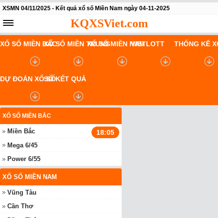
XSMN 04/11/2025 - Kết quả xổ số Miền Nam ngày 04-11-2025
KQXSViet.com
XỔ SỐ MIỀN BẮC
XỔ SỐ MIỀN TRUNG
XỔ SỐ MIỀN NAM
VIETLOTT
THỐNG KÊ X
DỰ ĐOÁN XỔ SỐ
SỔ KẾT QUẢ
XỔ SỐ MIỀN BẮC
Miền Bắc
18:05
Mega 6/45
Power 6/55
XỔ SỐ MIỀN NAM
Vũng Tàu
Cần Thơ