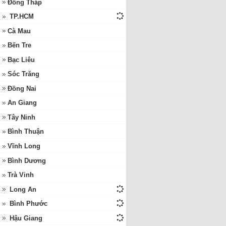
Đồng Tháp
TP.HCM
Cà Mau
Bến Tre
Bạc Liêu
Sóc Trăng
Đồng Nai
An Giang
Tây Ninh
Bình Thuận
Vĩnh Long
Bình Dương
Trà Vinh
Long An
Bình Phước
Hậu Giang