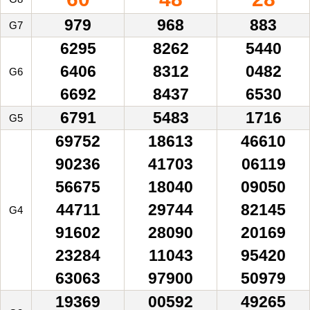
979
968
883
G7
6295
8262
5440
6406
8312
0482
G6
6692
8437
6530
6791
5483
1716
G5
69752
18613
46610
90236
41703
06119
56675
18040
09050
44711
29744
82145
G4
91602
28090
20169
23284
11043
95420
63063
97900
50979
19369
00592
49265