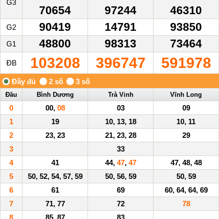
G3
70654
97244
46310
90419
14791
93850
G2
48800
98313
73464
G1
103208
396747
591978
ĐB
Đầu
Bình Dương
Trà Vinh
Vĩnh Long
0
00,
08
03
09
1
19
10, 13, 18
10, 11
2
23, 23
21, 23, 28
29
3
33
4
41
44,
47
,
47
47, 48, 48
5
50, 52, 54, 57, 59
50, 56, 59
50, 59
6
61
69
60, 64, 64, 69
7
71, 77
72
78
8
85, 87
83