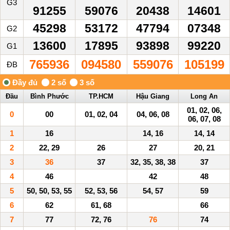
G3
91255
59076
20438
14601
45298
53172
47794
07348
G2
13600
17895
93898
99220
G1
765936
094580
559076
105199
ĐB
Đầu
Bình Phước
TP.HCM
Hậu Giang
Long An
01, 02, 06,
0
00
01, 02, 04
04, 06, 08
06, 07, 08
1
16
14, 16
14, 14
2
22, 29
26
27
20, 21
3
36
37
32, 35, 38, 38
37
4
46
42
48
5
50, 50, 53, 55
52, 53, 56
54, 57
59
6
62
61, 68
66
7
77
72, 76
76
74