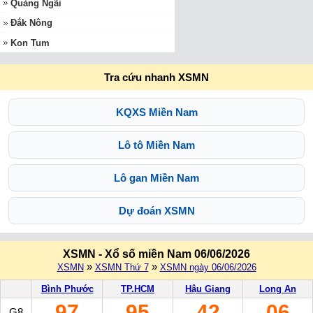
Quảng Ngãi
Đắk Nông
Kon Tum
Tra cứu nhanh XSMN
KQXS Miền Nam
Lô tô Miền Nam
Lô gan Miền Nam
Dự đoán XSMN
XSMN - Xổ số miền Nam 06/06/2026
»
»
XSMN
XSMN Thứ 7
XSMN ngày 06/06/2026
Bình Phước
TP.HCM
Hậu Giang
Long An
97
95
42
06
G8