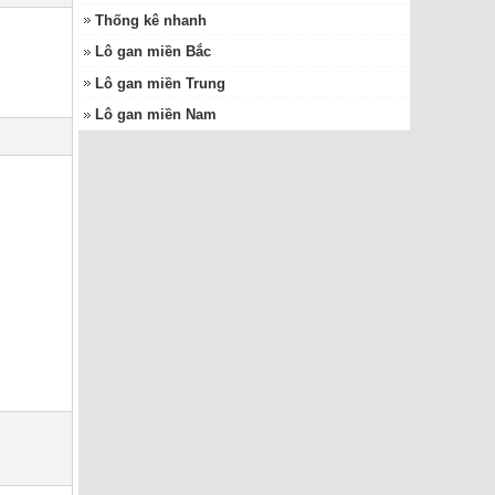
Thống kê nhanh
Lô gan miền Bắc
Lô gan miền Trung
Lô gan miền Nam