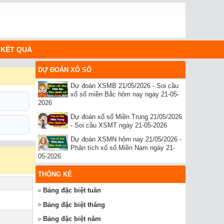
 KẾT QUẢ
DỰ ĐOÁN XỔ SỐ
Dự đoán XSMB 21/05/2026 - Soi cầu
xổ số miền Bắc hôm nay ngày 21-05-
2026
Dự đoán xổ số Miền Trung 21/05/2026
- Soi cầu XSMT ngày 21-05-2026
Dự đoán XSMN hôm nay 21/05/2026 -
Phân tích xổ số Miền Nam ngày 21-
05-2026
THỐNG KÊ
Bảng đặc biệt tuần
Bảng đặc biệt tháng
Bảng đặc biệt năm