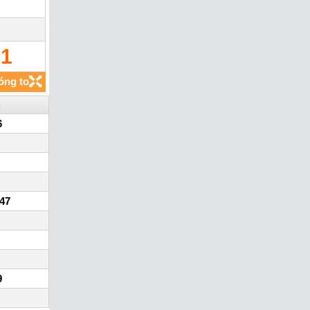
01
u
6
 47
9