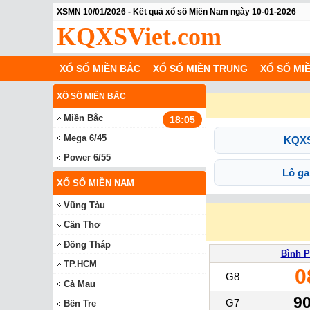
XSMN 10/01/2026 - Kết quả xổ số Miền Nam ngày 10-01-2026
KQXSViet.com
XỔ SỐ MIỀN BẮC
XỔ SỐ MIỀN TRUNG
XỔ SỐ MI
XỔ SỐ MIỀN BẮC
Miền Bắc
18:05
Mega 6/45
KQXS
Power 6/55
Lô g
XỔ SỐ MIỀN NAM
Vũng Tàu
Cần Thơ
Đồng Tháp
Bình 
TP.HCM
0
G8
Cà Mau
9
G7
Bến Tre