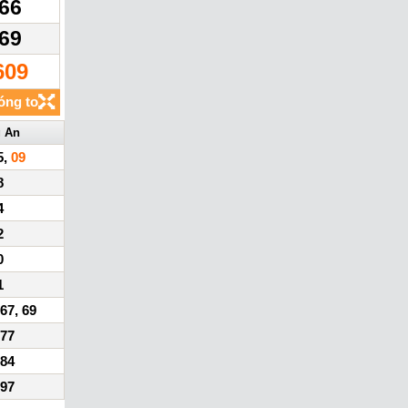
66
69
609
 An
5,
09
8
4
2
0
1
 67, 69
 77
 84
 97