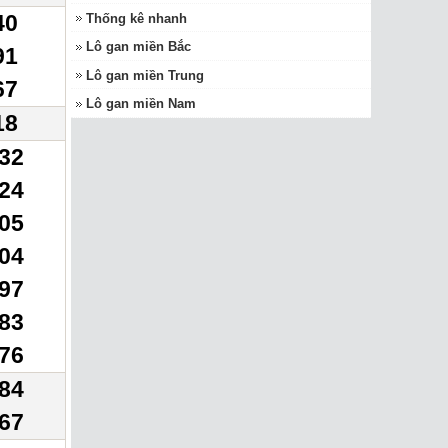
40
Thống kê nhanh
Lô gan miền Bắc
91
Lô gan miền Trung
67
Lô gan miền Nam
18
32
24
05
04
97
83
76
84
67