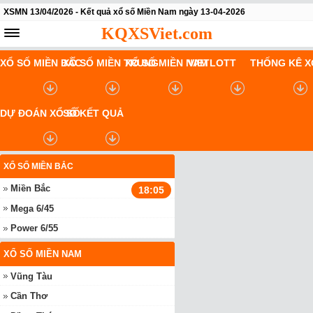
XSMN 13/04/2026 - Kết quả xổ số Miền Nam ngày 13-04-2026
KQXSViet.com
XỔ SỐ MIỀN BẮC
XỔ SỐ MIỀN TRUNG
XỔ SỐ MIỀN NAM
VIETLOTT
THỐNG KÊ X
DỰ ĐOÁN XỔ SỐ
SỔ KẾT QUẢ
XỔ SỐ MIỀN BẮC
Miền Bắc
18:05
Mega 6/45
Power 6/55
XỔ SỐ MIỀN NAM
Vũng Tàu
Cần Thơ