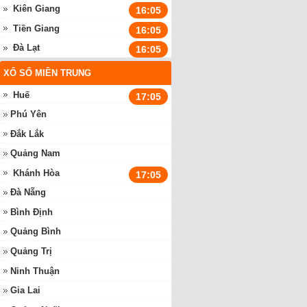
Kiên Giang
16:05
Tiền Giang
16:05
Đà Lạt
16:05
XỔ SỐ MIỀN TRUNG
Huế
17:05
Phú Yên
Đắk Lắk
Quảng Nam
Khánh Hòa
17:05
Đà Nẵng
Bình Định
Quảng Bình
Quảng Trị
Ninh Thuận
Gia Lai