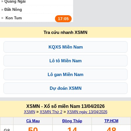
Quảng Ngãi
Đắk Nông
Kon Tum
17:05
Tra cứu nhanh XSMN
KQXS Miền Nam
Lô tô Miền Nam
Lô gan Miền Nam
Dự đoán XSMN
XSMN - Xổ số miền Nam 13/04/2026
»
»
XSMN
XSMN Thứ 2
XSMN ngày 13/04/2026
Cà Mau
Đồng Tháp
TP.HCM
50
14
48
G8