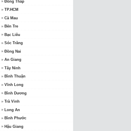
Đồng Tháp
TP.HCM
Cà Mau
Bến Tre
Bạc Liêu
Sóc Trăng
Đồng Nai
An Giang
Tây Ninh
Bình Thuận
Vĩnh Long
Bình Dương
Trà Vinh
Long An
Bình Phước
Hậu Giang