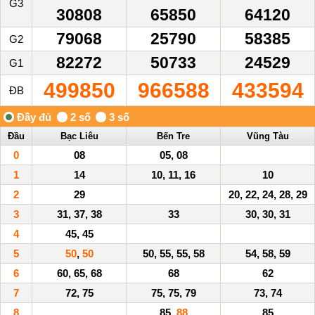
G3
30808
65850
64120
79068
25790
58385
G2
82272
50733
24529
G1
499850
966588
433594
ĐB
Đầu
Bạc Liêu
Bến Tre
Vũng Tàu
0
08
05, 08
1
14
10, 11, 16
10
2
29
20, 22, 24, 28, 29
3
31, 37, 38
33
30, 30, 31
4
45, 45
5
50
,
50
50, 55, 55, 58
54, 58, 59
6
60, 65, 68
68
62
7
72, 75
75, 75, 79
73, 74
8
85,
88
85