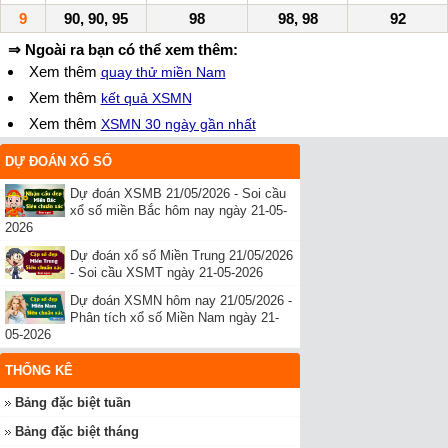
9
90, 90, 95
98
98, 98
92
⇒ Ngoài ra bạn có thể xem thêm:
Xem thêm
quay thử miền Nam
Xem thêm
kết quả XSMN
Xem thêm
XSMN 30 ngày gần nhất
DỰ ĐOÁN XỔ SỐ
Dự đoán XSMB 21/05/2026 - Soi cầu
xổ số miền Bắc hôm nay ngày 21-05-
2026
Dự đoán xổ số Miền Trung 21/05/2026
- Soi cầu XSMT ngày 21-05-2026
Dự đoán XSMN hôm nay 21/05/2026 -
Phân tích xổ số Miền Nam ngày 21-
05-2026
THỐNG KÊ
Bảng đặc biệt tuần
Bảng đặc biệt tháng