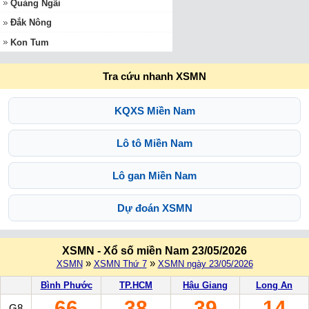
Quảng Ngãi
Đắk Nông
Kon Tum
Tra cứu nhanh XSMN
KQXS Miền Nam
Lô tô Miền Nam
Lô gan Miền Nam
Dự đoán XSMN
XSMN - Xổ số miền Nam 23/05/2026
»
»
XSMN
XSMN Thứ 7
XSMN ngày 23/05/2026
Bình Phước
TP.HCM
Hậu Giang
Long An
66
38
39
14
G8