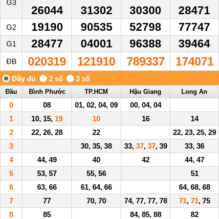
G3
26044
31302
30300
28471
19190
90535
52798
77747
G2
28477
04001
96388
39464
G1
020319
121910
789337
174071
ĐB
Đầu
Bình Phước
TP.HCM
Hậu Giang
Long An
0
08
01, 02, 04, 09
00, 04, 04
1
10, 15,
19
10
16
14
2
22, 26, 28
22
22, 23, 25, 29
3
30, 35, 38
33,
37
,
37
, 39
33, 36
4
44, 49
40
42
44, 47
5
53, 57
55, 56
51
6
63, 66
61, 64, 66
64, 68, 68
7
77
70, 70
74, 77, 77, 78
71
,
71
, 75
8
85
84, 85, 88
82