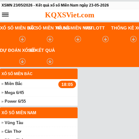
XSMN 23/05/2026 - Kết quả xổ số Miền Nam ngày 23-05-2026
KQXSViet.com
XỔ SỐ MIỀN BẮC
XỔ SỐ MIỀN TRUNG
XỔ SỐ MIỀN NAM
VIETLOTT
THỐNG KÊ X
DỰ ĐOÁN XỔ SỐ
SỔ KẾT QUẢ
XỔ SỐ MIỀN BẮC
Miền Bắc
18:05
Mega 6/45
Power 6/55
XỔ SỐ MIỀN NAM
Vũng Tàu
Cần Thơ