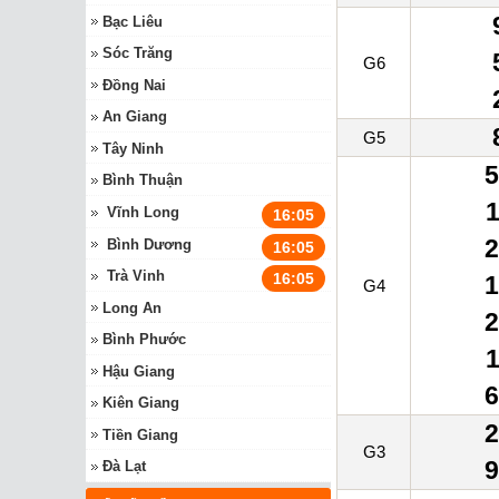
Bạc Liêu
Sóc Trăng
G6
Đồng Nai
An Giang
G5
Tây Ninh
5
Bình Thuận
Vĩnh Long
16:05
2
Bình Dương
16:05
Trà Vinh
16:05
1
G4
Long An
2
Bình Phước
Hậu Giang
6
Kiên Giang
2
Tiền Giang
G3
9
Đà Lạt