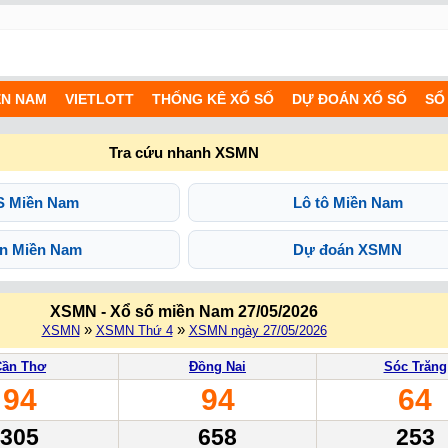
ỀN NAM
VIETLOTT
THỐNG KÊ XỔ SỐ
DỰ ĐOÁN XỔ SỐ
SỔ
Tra cứu nhanh XSMN
 Miền Nam
Lô tô Miền Nam
an Miền Nam
Dự đoán XSMN
XSMN - Xổ số miền Nam 27/05/2026
»
»
XSMN
XSMN Thứ 4
XSMN ngày 27/05/2026
Cần Thơ
Đồng Nai
Sóc Trăng
94
94
64
305
658
253