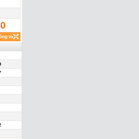
40
9
7
2