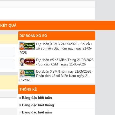
 KẾT QUẢ
DỰ ĐOÁN XỔ SỐ
Dự đoán XSMB 21/05/2026 - Soi cầu
xổ số miền Bắc hôm nay ngày 21-05-
2026
Dự đoán xổ số Miền Trung 21/05/2026
- Soi cầu XSMT ngày 21-05-2026
Dự đoán XSMN hôm nay 21/05/2026 -
Phân tích xổ số Miền Nam ngày 21-
05-2026
THỐNG KÊ
Bảng đặc biệt tuần
Bảng đặc biệt tháng
Bảng đặc biệt năm