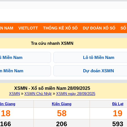
ỀN NAM
VIETLOTT
THỐNG KÊ XỔ SỐ
DỰ ĐOÁN XỔ SỐ
SỔ
Tra cứu nhanh XSMN
 Miền Nam
Lô tô Miền Nam
an Miền Nam
Dự đoán XSMN
XSMN - Xổ số miền Nam 28/09/2025
»
»
XSMN
XSMN Chủ Nhật
XSMN ngày 28/09/2025
ền Giang
Kiên Giang
Đà Lạt
18
58
19
166
206
593