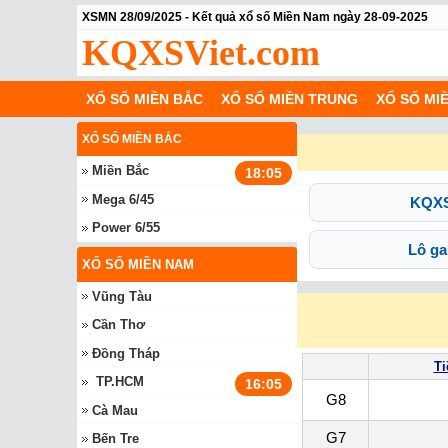
XSMN 28/09/2025 - Kết quả xổ số Miền Nam ngày 28-09-2025
KQXSViet.com
XỔ SỐ MIỀN BẮC
XỔ SỐ MIỀN TRUNG
XỔ SỐ MI
XỔ SỐ MIỀN BẮC
Miền Bắc
18:05
Mega 6/45
KQXS
Power 6/55
Lô g
XỔ SỐ MIỀN NAM
Vũng Tàu
Cần Thơ
Đồng Tháp
Ti
TP.HCM
16:05
G8
Cà Mau
G7
Bến Tre