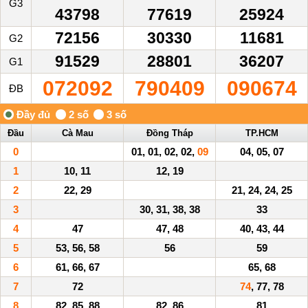
G3
43798
77619
25924
72156
30330
11681
G2
91529
28801
36207
G1
072092
790409
090674
ĐB
Đầu
Cà Mau
Đồng Tháp
TP.HCM
0
01, 01, 02, 02,
09
04, 05, 07
1
10, 11
12, 19
2
22, 29
21, 24, 24, 25
3
30, 31, 38, 38
33
4
47
47, 48
40, 43, 44
5
53, 56, 58
56
59
6
61, 66, 67
65, 68
7
72
74
, 77, 78
8
82, 85, 88
82, 86
81