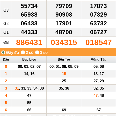
55734
79709
17873
G3
65938
90908
07329
06433
17901
63732
G2
44333
48700
06727
G1
886431
034315
018547
ĐB
Đầu
Bạc Liêu
Bến Tre
Vũng Tàu
0
00, 01, 02, 07
00, 01, 08, 08, 09
05, 08
1
14, 16
15
13, 17
2
25
27, 29
3
31
, 33, 33, 34, 38
35, 36
32, 35
4
47
47
, 48
5
55
6
66
69
67