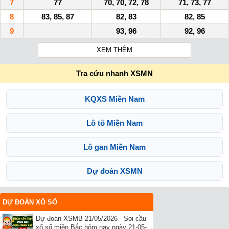
7
77
70, 70, 72, 78
71, 73, 77
8
83, 85, 87
82, 83
82, 85
9
93, 96
92, 96
XEM THÊM
Tra cứu nhanh XSMN
KQXS Miền Nam
Lô tô Miền Nam
Lô gan Miền Nam
Dự đoán XSMN
DỰ ĐOÁN XỔ SỐ
Dự đoán XSMB 21/05/2026 - Soi cầu
xổ số miền Bắc hôm nay ngày 21-05-