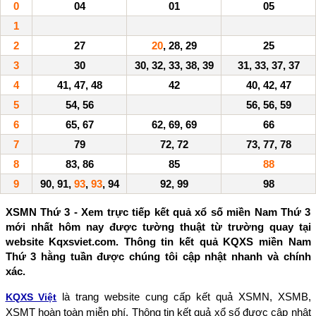
0
04
01
05
1
2
27
20
, 28, 29
25
3
30
30, 32, 33, 38, 39
31, 33, 37, 37
4
41, 47, 48
42
40, 42, 47
5
54, 56
56, 56, 59
6
65, 67
62, 69, 69
66
7
79
72, 72
73, 77, 78
8
83, 86
85
88
9
90, 91,
93
,
93
, 94
92, 99
98
XSMN Thứ 3 - Xem trực tiếp kết quả xổ số miền Nam Thứ 3
mới nhất hôm nay được tường thuật từ trường quay tại
website Kqxsviet.com. Thông tin kết quả KQXS miền Nam
Thứ 3 hằng tuần được chúng tôi cập nhật nhanh và chính
xác.
là trang website cung cấp kết quả XSMN, XSMB,
KQXS Việt
XSMT hoàn toàn miễn phí. Thông tin kết quả xổ số được cập nhật