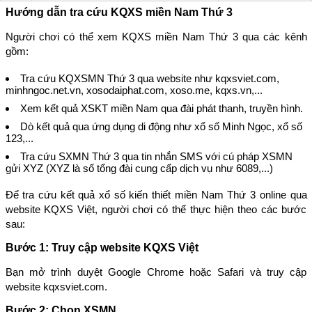
Hướng dẫn tra cứu KQXS miền Nam Thứ 3
Người chơi có thể xem KQXS miền Nam Thứ 3 qua các kênh
gồm:
Tra cứu KQXSMN Thứ 3 qua website như kqxsviet.com,
minhngoc.net.vn, xosodaiphat.com, xoso.me, kqxs.vn,...
Xem kết quả XSKT miền Nam qua đài phát thanh, truyền hình.
Dò kết quả qua ứng dụng di động như xổ số Minh Ngọc, xổ số
123,...
Tra cứu SXMN Thứ 3 qua tin nhắn SMS với cú pháp XSMN
gửi XYZ (XYZ là số tổng đài cung cấp dịch vụ như 6089,...)
Để tra cứu kết quả xổ số kiến thiết miền Nam Thứ 3 online qua
website KQXS Việt, người chơi có thể thực hiện theo các bước
sau:
Bước 1: Truy cập website KQXS Việt
Bạn mở trình duyệt Google Chrome hoặc Safari và truy cập
website kqxsviet.com.
Bước 2: Chọn XSMN