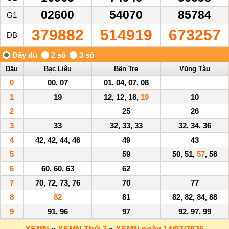
02600
54070
85784
G1
379882
514919
673257
ĐB
Đầu
Bạc Liêu
Bến Tre
Vũng Tàu
0
00, 07
01, 04, 07, 08
1
19
12, 12, 18,
19
10
2
25
26
3
33
32, 33, 33
32, 34, 36
4
42, 42, 44, 46
49
43
5
59
50, 51,
57
, 58
6
60, 60, 63
62
7
70, 72, 73, 76
70
77
8
82
81
82, 82, 84, 88
9
91, 96
97
92, 97, 99