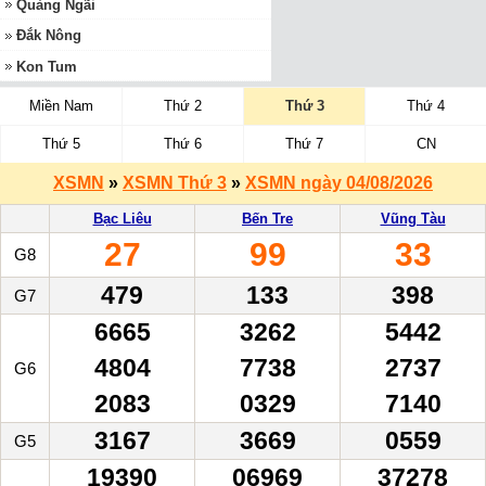
Quảng Ngãi
Đắk Nông
Kon Tum
Miền Nam
Thứ 2
Thứ 3
Thứ 4
Thứ 5
Thứ 6
Thứ 7
CN
XSMN
»
XSMN Thứ 3
»
XSMN ngày 04/08/2026
Bạc Liêu
Bến Tre
Vũng Tàu
27
99
33
G8
479
133
398
G7
6665
3262
5442
4804
7738
2737
G6
2083
0329
7140
3167
3669
0559
G5
19390
06969
37278