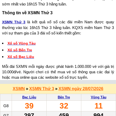
sớm nhất vào 16h15 Thứ 3 hằng tuần.
Thông tin về XSMN Thứ 3
là kết quả xổ số các đài miền Nam được quay
XSMN Thứ 3
thưởng vào lúc 16h15 Thứ 3 hằng tuần. KQXS miền Nam Thứ 3
với sự tham gia của 3 đài xổ số kiến thiết gồm:
Xổ số Vũng Tàu
Xổ số Bến Tre
Xổ số Bạc Liêu
Mỗi đài SXMN mỗi ngày được phát hành 1.000.000 vé với giá trị
10.000đ/vé. Người chơi có thể mua vé số thông qua các đại lý
hoặc mua online qua các website xổ số trực tuyến.
XSMN
»
XSMN Thứ 3
»
XSMN ngày 28/07/2026
Bạc Liêu
Bến Tre
Vũng Tàu
39
32
11
G8
297
459
994
G7