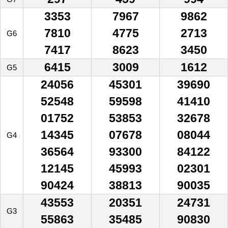
3353
7967
9862
7810
4775
2713
G6
7417
8623
3450
6415
3009
1612
G5
24056
45301
39690
52548
59598
41410
01752
53853
32678
14345
07678
08044
G4
36564
93300
84122
12145
45993
02301
90424
38813
90035
43553
20351
24731
G3
55863
35485
90830