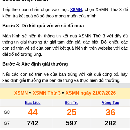
Tiếp theo bạn nhấn chọn vào mục
, chọn XSMN Thứ 3 để
XSMN
kiểm tra kết quả xổ số theo mong muốn của mình.
Bước 3: Dò kết quả với vé số đã mua
Màn hình sẽ hiển thị thông tin kết quả XSMN Thứ 3 với đầy đủ
thông tin giải thưởng từ giải tám đến giải đặc biệt. Đối chiếu các
con số trên vé số của bạn với kết quả hiển thị trên website với các
đài xổ số tương ứng.
Bước 4: Xác định giải thưởng
Nếu các con số trên vé của bạn trùng với kết quả công bố, hãy
xác định giải thưởng mà bạn đã trúng và thực hiện đổi thưởng.
XSMN
»
XSMN Thứ 3
»
XSMN ngày 21/07/2026
Bạc Liêu
Bến Tre
Vũng Tàu
44
25
36
G8
742
597
282
G7