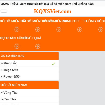
XSMN Thứ 3 - Xem trực tiếp kết quả xổ số miền Nam Thứ 3 hàng tuần
KQXSViet.com
XỔ SỐ MIỀN BẮC
XỔ SỐ MIỀN TRUNG
XỔ SỐ MIỀN NAM
VIETLOTT
THỐNG KÊ X
DỰ ĐOÁN XỔ SỐ
SỔ KẾT QUẢ
XỔ SỐ MIỀN BẮC
Miền Bắc
Mega 6/45
Power 6/55
XỔ SỐ MIỀN NAM
Vũng Tàu
Cần Thơ