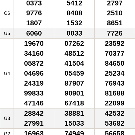
0373
5412
2797
9776
8408
2510
G6
1807
1532
8651
6060
0033
7726
G5
19670
07262
23592
34160
48512
70377
05872
41504
84650
04696
05459
25234
G4
24319
87907
76943
99833
90901
81688
47146
67418
22099
28842
38881
42532
G3
27991
15033
53682
16963
74949
56658
G2