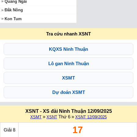
Quảng Ngãi
Đắk Nông
Kon Tum
Tra cứu nhanh XSNT
KQXS Ninh Thuận
Lô gan Ninh Thuận
XSMT
Dự đoán XSMT
XSNT - XS đài Ninh Thuận 12/09/2025
»
Thứ 6 »
XSMT
XSNT
XSNT 12/09/2025
17
Giải 8