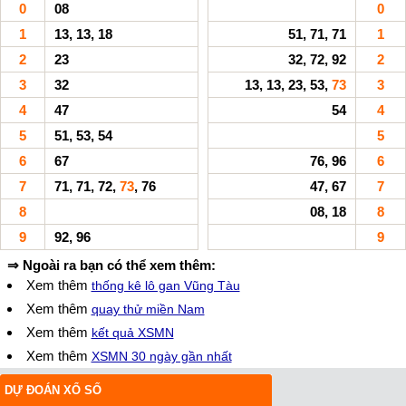
0
08
0
1
13, 13, 18
51, 71, 71
1
2
23
32, 72, 92
2
3
32
13, 13, 23, 53,
73
3
4
47
54
4
5
51, 53, 54
5
6
67
76, 96
6
7
71, 71, 72,
73
, 76
47, 67
7
8
08, 18
8
9
92, 96
9
⇒ Ngoài ra bạn có thể xem thêm:
Xem thêm
thống kê lô gan Vũng Tàu
Xem thêm
quay thử miền Nam
Xem thêm
kết quả XSMN
Xem thêm
XSMN 30 ngày gần nhất
DỰ ĐOÁN XỔ SỐ