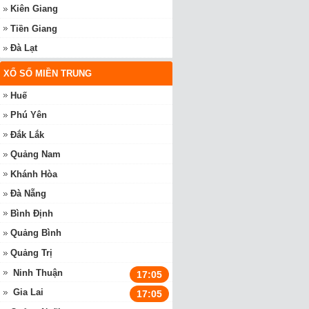
Kiên Giang
Tiền Giang
Đà Lạt
XỔ SỐ MIỀN TRUNG
Huế
Phú Yên
Đắk Lắk
Quảng Nam
Khánh Hòa
Đà Nẵng
Bình Định
Quảng Bình
Quảng Trị
Ninh Thuận
17:05
Gia Lai
17:05