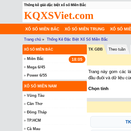
Thống kê giải đặc biệt xổ số Miền Bắc
KQXSViet.com
XỔ SỐ MIỀN BẮC
XỔ SỐ MIỀN TRUNG
XỔ SỐ MI
Trang chủ
»
Thống Kê Đặc Biệt Xổ Số Miền Bắc
TK GĐB
Theo tuần
XỔ SỐ MIỀN BẮC
Miền Bắc
18:05
Mega 6/45
Trang này gom các lát
Power 6/55
đầu đuôi và dữ liệu c
XỔ SỐ MIỀN NAM
Chọn tỉnh
Vũng Tàu
Cần Thơ
Đồng Tháp
TP.HCM
TK
Cà Mau