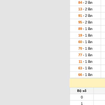
84
- 2 lần
13
- 2 lần
91
- 2 lần
95
- 2 lần
89
- 1 lần
19
- 1 lần
60
- 1 lần
70
- 1 lần
77
- 1 lần
11
- 1 lần
63
- 1 lần
66
- 1 lần
Bộ số
0
1