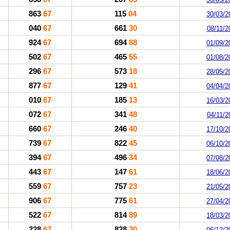
863
67
115
04
30/03/2
040
67
661
30
08/11/2
924
67
694
88
01/09/2
502
67
465
55
01/08/2
296
67
573
18
28/05/2
877
67
129
41
04/04/2
010
67
185
13
16/03/2
072
67
341
48
04/11/2
660
67
246
40
17/10/2
739
67
822
45
06/10/2
394
67
496
34
07/08/2
443
67
147
61
18/06/2
559
67
757
23
21/05/2
906
67
775
61
27/04/2
522
67
814
89
18/03/2
228
67
828
30
06/12/2