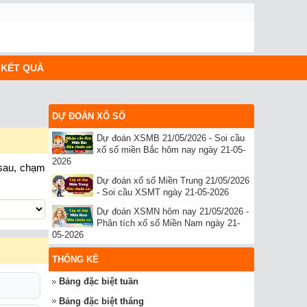
 KẾT QUẢ
DỰ ĐOÁN XỔ SỐ
Dự đoán XSMB 21/05/2026 - Soi cầu
xổ số miền Bắc hôm nay ngày 21-05-
2026
 sau, chạm
Dự đoán xổ số Miền Trung 21/05/2026
- Soi cầu XSMT ngày 21-05-2026
Dự đoán XSMN hôm nay 21/05/2026 -
Phân tích xổ số Miền Nam ngày 21-
05-2026
THỐNG KÊ
Bảng đặc biệt tuần
Bảng đặc biệt tháng