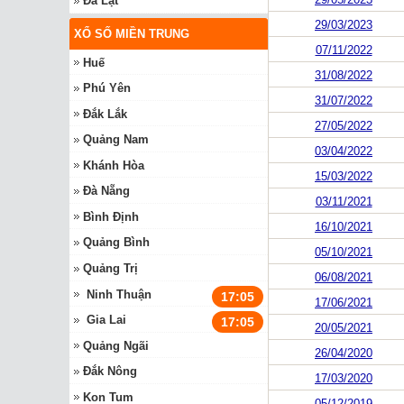
Đà Lạt
29/03/2023
XỔ SỐ MIỀN TRUNG
07/11/2022
Huế
31/08/2022
Phú Yên
31/07/2022
Đắk Lắk
27/05/2022
Quảng Nam
03/04/2022
Khánh Hòa
15/03/2022
Đà Nẵng
03/11/2021
Bình Định
16/10/2021
Quảng Bình
05/10/2021
Quảng Trị
06/08/2021
Ninh Thuận
17:05
17/06/2021
Gia Lai
17:05
20/05/2021
Quảng Ngãi
26/04/2020
Đắk Nông
17/03/2020
Kon Tum
05/12/2019