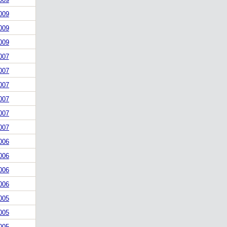
009
009
009
007
007
007
007
007
007
006
006
006
006
005
005
005