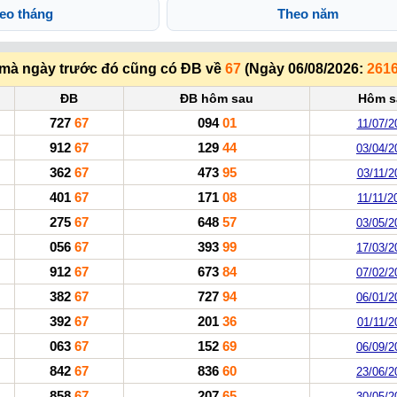
eo tháng
Theo năm
 mà ngày trước đó cũng có ĐB về
67
(Ngày 06/08/2026:
261
ĐB
ĐB hôm sau
Hôm s
727
67
094
01
11/07/2
912
67
129
44
03/04/2
362
67
473
95
03/11/2
401
67
171
08
11/11/2
275
67
648
57
03/05/2
056
67
393
99
17/03/2
912
67
673
84
07/02/2
382
67
727
94
06/01/2
392
67
201
36
01/11/2
063
67
152
69
06/09/2
842
67
836
60
23/06/2
858
67
207
65
30/05/2