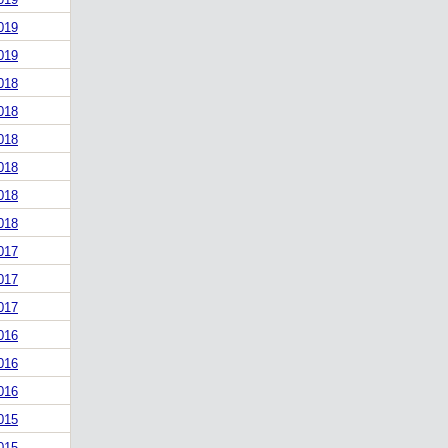
019
019
018
018
018
018
018
018
017
017
017
016
016
016
015
015