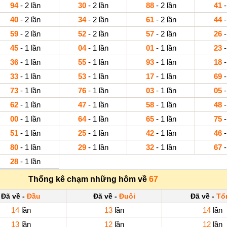
94
- 2 lần
30
- 2 lần
88
- 2 lần
41
-
40
- 2 lần
34
- 2 lần
61
- 2 lần
44
-
59
- 2 lần
52
- 2 lần
57
- 2 lần
26
-
45
- 1 lần
04
- 1 lần
01
- 1 lần
23
-
36
- 1 lần
55
- 1 lần
93
- 1 lần
18
-
33
- 1 lần
53
- 1 lần
17
- 1 lần
69
-
73
- 1 lần
76
- 1 lần
03
- 1 lần
05
-
62
- 1 lần
47
- 1 lần
58
- 1 lần
48
-
00
- 1 lần
64
- 1 lần
65
- 1 lần
75
-
51
- 1 lần
25
- 1 lần
42
- 1 lần
46
-
80
- 1 lần
29
- 1 lần
32
- 1 lần
67
-
28
- 1 lần
Thống kê chạm những hôm về
67
Đã về -
Đầu
Đã về -
Đuôi
Đã về -
Tổ
14
lần
13
lần
14
lần
13
lần
12
lần
12
lần