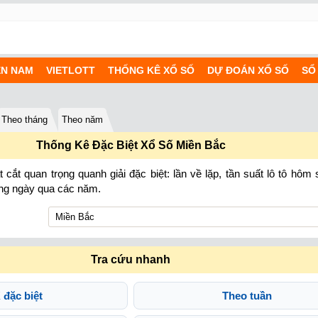
ỀN NAM
VIETLOTT
THỐNG KÊ XỔ SỐ
DỰ ĐOÁN XỔ SỐ
SỔ
Theo tháng
Theo năm
Thống Kê Đặc Biệt Xổ Số Miền Bắc
 cắt quan trọng quanh giải đặc biệt: lần về lặp, tần suất lô tô hôm
ùng ngày qua các năm.
Tra cứu nhanh
 đặc biệt
Theo tuần