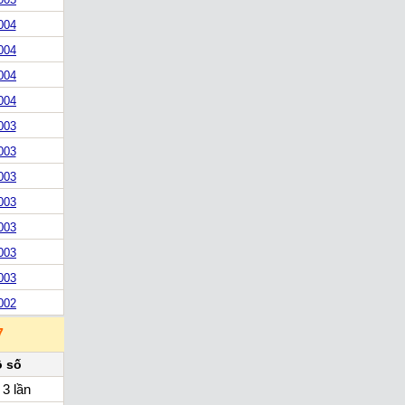
004
004
004
004
003
003
003
003
003
003
003
002
7
 số
 3 lần