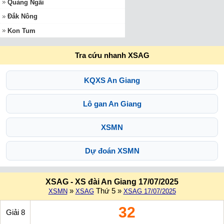
Quảng Ngãi
Đắk Nông
Kon Tum
Tra cứu nhanh XSAG
KQXS An Giang
Lô gan An Giang
XSMN
Dự đoán XSMN
XSAG - XS đài An Giang 17/07/2025
»
Thứ 5 »
XSMN
XSAG
XSAG 17/07/2025
32
Giải 8