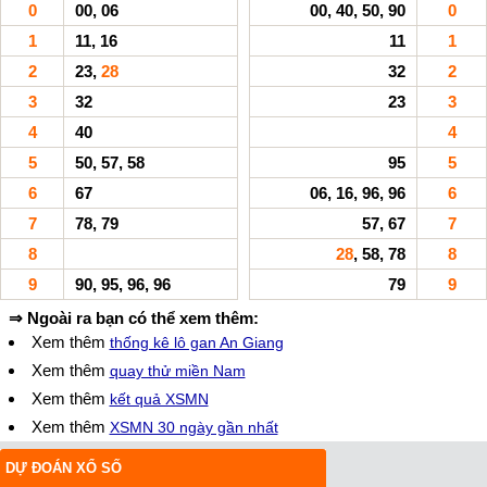
0
00, 06
00, 40, 50, 90
0
1
11, 16
11
1
2
23,
28
32
2
3
32
23
3
4
40
4
5
50, 57, 58
95
5
6
67
06, 16, 96, 96
6
7
78, 79
57, 67
7
8
28
, 58, 78
8
9
90, 95, 96, 96
79
9
⇒ Ngoài ra bạn có thể xem thêm:
Xem thêm
thống kê lô gan An Giang
Xem thêm
quay thử miền Nam
Xem thêm
kết quả XSMN
Xem thêm
XSMN 30 ngày gần nhất
DỰ ĐOÁN XỔ SỐ