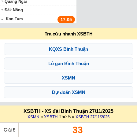
Quảng Ngãi
Đắk Nông
Kon Tum
17:05
Tra cứu nhanh XSBTH
KQXS Bình Thuận
Lô gan Bình Thuận
XSMN
Dự đoán XSMN
XSBTH - XS đài Bình Thuận 27/11/2025
»
Thứ 5 »
XSMN
XSBTH
XSBTH 27/11/2025
33
Giải 8