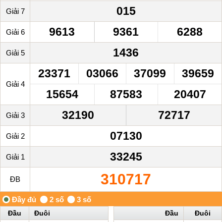
015
Giải 7
9613
9361
6288
Giải 6
1436
Giải 5
23371
03066
37099
39659
Giải 4
15654
87583
20407
32190
72717
Giải 3
07130
Giải 2
33245
Giải 1
310717
ĐB
Đầu
Đuôi
Đầu
Đuôi