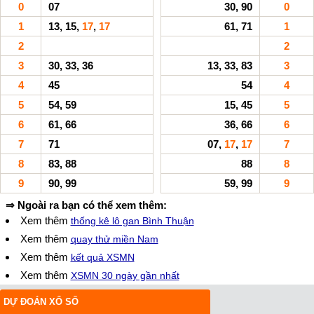
0
07
30, 90
0
1
13, 15,
17
,
17
61, 71
1
2
2
3
30, 33, 36
13, 33, 83
3
4
45
54
4
5
54, 59
15, 45
5
6
61, 66
36, 66
6
7
71
07,
17
,
17
7
8
83, 88
88
8
9
90, 99
59, 99
9
⇒ Ngoài ra bạn có thể xem thêm:
Xem thêm
thống kê lô gan Bình Thuận
Xem thêm
quay thử miền Nam
Xem thêm
kết quả XSMN
Xem thêm
XSMN 30 ngày gần nhất
DỰ ĐOÁN XỔ SỐ