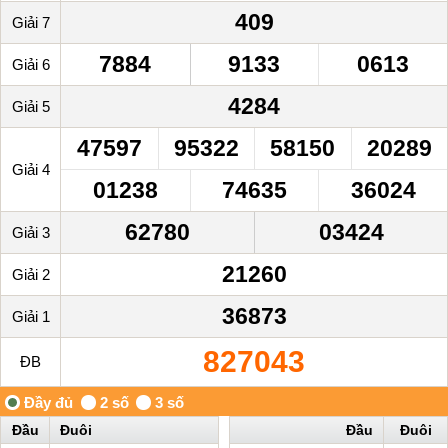
409
Giải 7
7884
9133
0613
Giải 6
4284
Giải 5
47597
95322
58150
20289
Giải 4
01238
74635
36024
62780
03424
Giải 3
21260
Giải 2
36873
Giải 1
827043
ĐB
Đầu
Đuôi
Đầu
Đuôi