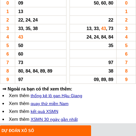
0
09
50, 60, 80
0
1
13
1
2
22, 24, 24
22
2
3
33, 35, 38
13, 33,
43
, 73
3
4
43
24, 24, 84, 84
4
5
50
35
5
6
60
6
7
73
97
7
8
80, 84, 84, 89, 89
38
8
9
97
09, 89, 89
9
⇒ Ngoài ra bạn có thể xem thêm:
Xem thêm
thống kê lô gan Hậu Giang
Xem thêm
quay thử miền Nam
Xem thêm
kết quả XSMN
Xem thêm
XSMN 30 ngày gần nhất
DỰ ĐOÁN XỔ SỐ