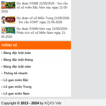
Dự đoán XSMB 21/05/2026 - Soi cầu
xổ số miền Bắc hôm nay ngày 21-05-
2026
Dự đoán xổ số Miền Trung 21/05/2026
- Soi cầu XSMT ngày 21-05-2026
Dự đoán XSMN hôm nay 21/05/2026 -
Phân tích xổ số Miền Nam ngày 21-
05-2026
THỐNG KÊ
Bảng đặc biệt tuần
Bảng đặc biệt tháng
Bảng đặc biệt năm
Thống kê nhanh
Lô gan miền Bắc
Lô gan miền Trung
Lô gan miền Nam
Copyright
© 2013 - 2024
by
KQXS Việt