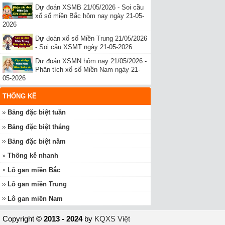
Dự đoán XSMB 21/05/2026 - Soi cầu
xổ số miền Bắc hôm nay ngày 21-05-
2026
Dự đoán xổ số Miền Trung 21/05/2026
- Soi cầu XSMT ngày 21-05-2026
Dự đoán XSMN hôm nay 21/05/2026 -
Phân tích xổ số Miền Nam ngày 21-
05-2026
THỐNG KÊ
Bảng đặc biệt tuần
Bảng đặc biệt tháng
Bảng đặc biệt năm
Thống kê nhanh
Lô gan miền Bắc
Lô gan miền Trung
Lô gan miền Nam
Copyright
© 2013 - 2024
by
KQXS Việt