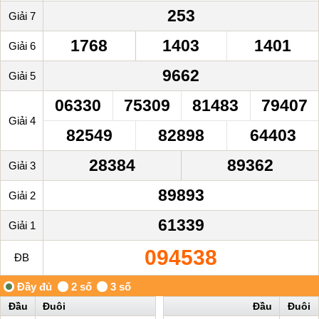
253
Giải 7
1768
1403
1401
Giải 6
9662
Giải 5
06330
75309
81483
79407
Giải 4
82549
82898
64403
28384
89362
Giải 3
89893
Giải 2
61339
Giải 1
094538
ĐB
Đầu
Đuôi
Đầu
Đuôi