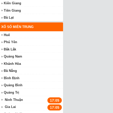
Kiên Giang
Tiền Giang
Đà Lạt
XỔ SỐ MIỀN TRUNG
Huế
Phú Yên
Đắk Lắk
Quảng Nam
Khánh Hòa
Đà Nẵng
Bình Định
Quảng Bình
Quảng Trị
Ninh Thuận
17:05
Gia Lai
17:05