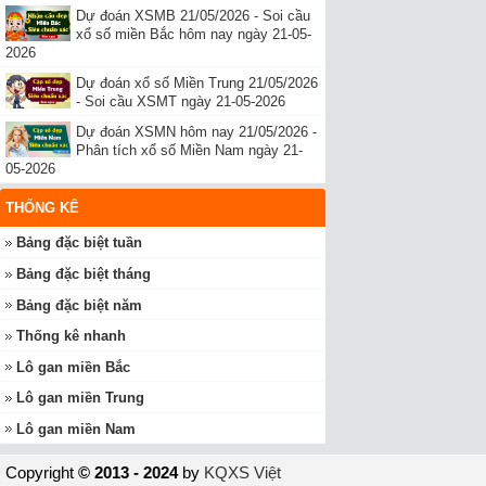
Dự đoán XSMB 21/05/2026 - Soi cầu
xổ số miền Bắc hôm nay ngày 21-05-
2026
Dự đoán xổ số Miền Trung 21/05/2026
- Soi cầu XSMT ngày 21-05-2026
Dự đoán XSMN hôm nay 21/05/2026 -
Phân tích xổ số Miền Nam ngày 21-
05-2026
THỐNG KÊ
Bảng đặc biệt tuần
Bảng đặc biệt tháng
Bảng đặc biệt năm
Thống kê nhanh
Lô gan miền Bắc
Lô gan miền Trung
Lô gan miền Nam
Copyright
© 2013 - 2024
by
KQXS Việt