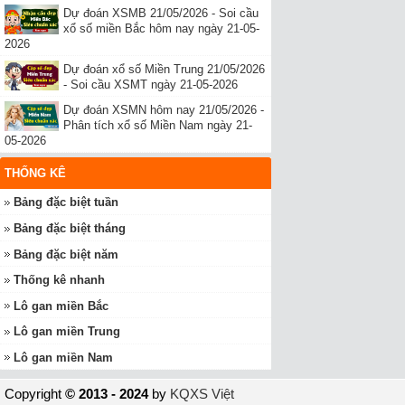
Dự đoán XSMB 21/05/2026 - Soi cầu
xổ số miền Bắc hôm nay ngày 21-05-
2026
Dự đoán xổ số Miền Trung 21/05/2026
- Soi cầu XSMT ngày 21-05-2026
Dự đoán XSMN hôm nay 21/05/2026 -
Phân tích xổ số Miền Nam ngày 21-
05-2026
THỐNG KÊ
Bảng đặc biệt tuần
Bảng đặc biệt tháng
Bảng đặc biệt năm
Thống kê nhanh
Lô gan miền Bắc
Lô gan miền Trung
Lô gan miền Nam
Copyright
© 2013 - 2024
by
KQXS Việt