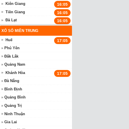
Kiên Giang
16:05
Tiền Giang
16:05
Đà Lạt
16:05
XỔ SỐ MIỀN TRUNG
Huế
17:05
Phú Yên
Đắk Lắk
Quảng Nam
Khánh Hòa
17:05
Đà Nẵng
Bình Định
Quảng Bình
Quảng Trị
Ninh Thuận
Gia Lai